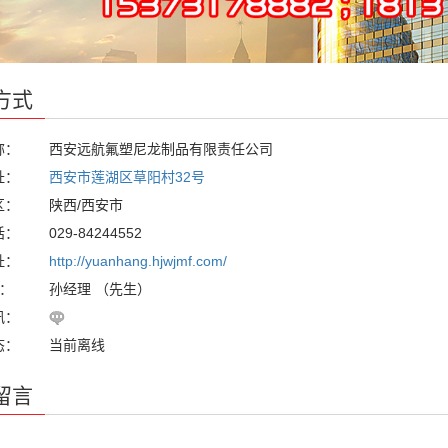
方式
称：
西安远航氟塑尼龙制品有限责任公司
址：
西安市莲湖区草阳村32号
区：
陕西/西安市
话：
029-84244552
址：
http://yuanhang.hjwjmf.com/
人：
孙经理 （先生）
讯：
态：
当前离线
留言