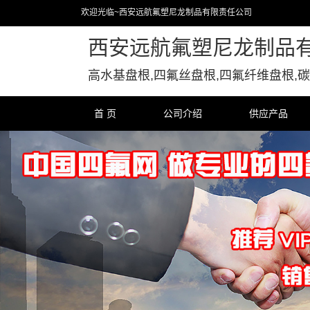
欢迎光临~西安远航氟塑尼龙制品有限责任公司
西安远航氟塑尼龙制品
高水基盘根,四氟丝盘根,四氟纤维盘根,碳
首 页
公司介绍
供应产品